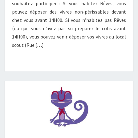
-
souhaitez participer : Si vous habitez Rêves, vous
E
pouvez déposer des vivres non-périssables devant
N
chez vous avant 14H00. Si vous n’habitez pas Rêves
-
C
(ou que vous n’avez pas su préparer le colis avant
I
14H00), vous pouvez venir déposer vos vivres au local
E
scout (Rue […]
L
2
0
2
1