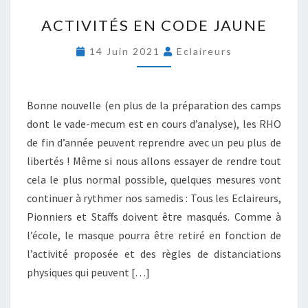
A
ACTIVITÉS EN CODE JAUNE
C
T
14 Juin 2021
Eclaireurs
I
V
I
T
Bonne nouvelle (en plus de la préparation des camps
É
dont le vade-mecum est en cours d’analyse), les RHO
S
de fin d’année peuvent reprendre avec un peu plus de
E
libertés ! Même si nous allons essayer de rendre tout
N
C
cela le plus normal possible, quelques mesures vont
O
continuer à rythmer nos samedis : Tous les Eclaireurs,
D
Pionniers et Staffs doivent être masqués. Comme à
E
l’école, le masque pourra être retiré en fonction de
J
A
l’activité proposée et des règles de distanciations
U
physiques qui peuvent […]
N
E