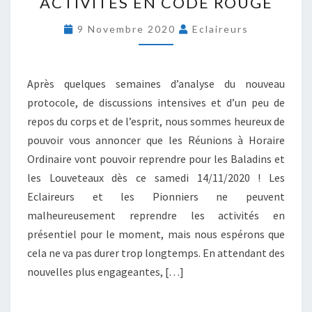
ACTIVITÉS EN CODE ROUGE
C
T
9 Novembre 2020
Eclaireurs
I
V
I
T
Après quelques semaines d’analyse du nouveau
É
protocole, de discussions intensives et d’un peu de
S
repos du corps et de l’esprit, nous sommes heureux de
E
pouvoir vous annoncer que les Réunions à Horaire
N
C
Ordinaire vont pouvoir reprendre pour les Baladins et
O
les Louveteaux dès ce samedi 14/11/2020 ! Les
D
Eclaireurs et les Pionniers ne peuvent
E
malheureusement reprendre les activités en
R
O
présentiel pour le moment, mais nous espérons que
U
cela ne va pas durer trop longtemps. En attendant des
G
nouvelles plus engageantes, […]
E