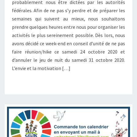
probablement nous être dictées par les autorités
D
fédérales. Afin de ne pas s’y perdre et de préparer les
U
semaines qui suivent au mieux, nous souhaitons
2
4
prendre quelques heures entre nous pour organiser les
/
activités le plus sereinement possible. Dès lors, nous
1
avons décidé ce week-end en conseil d’unité de ne pas
0
faire réunion/hike ce samedi 24 octobre 2020 et
/
2
d’annuler le jeu de nuit du samedi 31 octobre 2020.
0
L’envie et la motivation […]
2
0
E
T
D
U
3
1
/
1