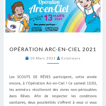
O
OPÉRATION ARC-EN-CIEL 2021
P
É
10 Mars 2021
Eclaireurs
R
A
T
I
Les SCOUTS DE RÊVES participent, cette année
O
encore, à l’Opération Arc-en-Ciel ! Ce samedi 13/03,
N
les animé.e.s récolteront des vivres non-périssables
A
dans Rêves. Afin de respecter les conditions
R
C
sanitaires, deux possibilités s’offrent à vous si vous