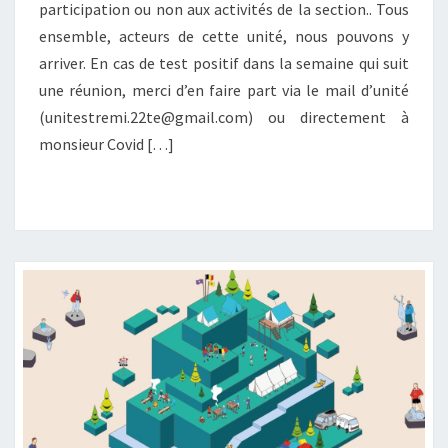
N
participation ou non aux activités de la section.. Tous
I
ensemble, acteurs de cette unité, nous pouvons y
T
arriver. En cas de test positif dans la semaine qui suit
A
une réunion, merci d’en faire part via le mail d’unité
I
R
(unitestremi.22te@gmail.com) ou directement à
E
monsieur Covid […]
S
A
V
A
N
T
E
T
A
P
R
È
S
L