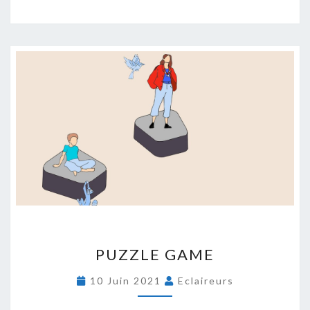
P
PUZZLE GAME
U
Z
10 Juin 2021
Eclaireurs
Z
L