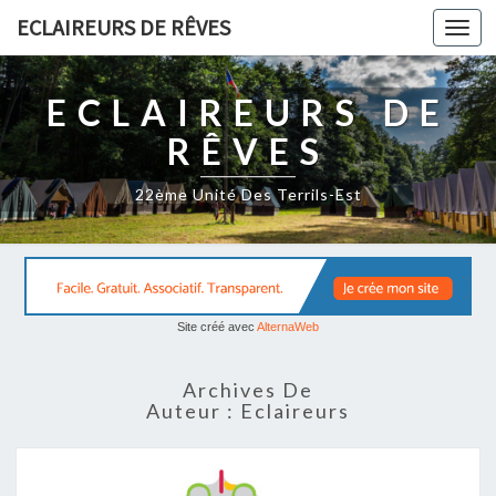
ECLAIREURS DE RÊVES
Togg
navi
ECLAIREURS DE
RÊVES
22ème Unité Des Terrils-Est
Site créé avec
AlternaWeb
Archives De
Auteur :
Eclaireurs