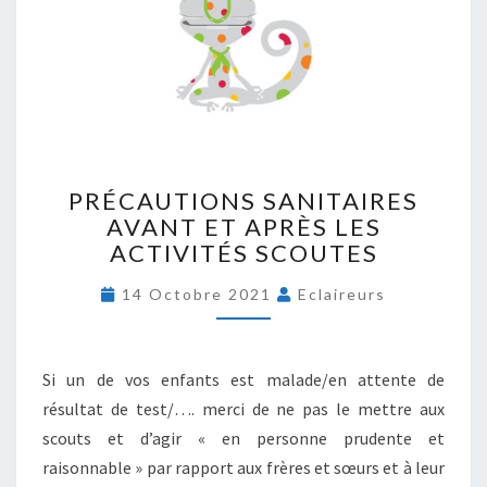
P
PRÉCAUTIONS SANITAIRES
R
AVANT ET APRÈS LES
É
ACTIVITÉS SCOUTES
C
A
14 Octobre 2021
Eclaireurs
U
T
I
O
Si un de vos enfants est malade/en attente de
N
résultat de test/…. merci de ne pas le mettre aux
S
scouts et d’agir « en personne prudente et
S
A
raisonnable » par rapport aux frères et sœurs et à leur