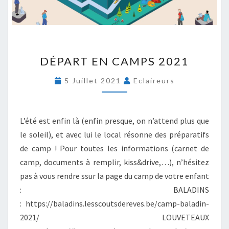
E
S
A
C
D
T
DÉPART EN CAMPS 2021
É
I
P
V
5 Juillet 2021
Eclaireurs
A
I
R
T
T
É
E
L’été est enfin là (enfin presque, on n’attend plus que
S
N
S
le soleil), et avec lui le local résonne des préparatifs
C
C
de camp ! Pour toutes les informations (carnet de
A
O
camp, documents à remplir, kiss&drive,…), n’hésitez
M
U
P
pas à vous rendre ssur la page du camp de votre enfant
T
S
E
: BALADINS
2
S
: https://baladins.lesscoutsdereves.be/camp-baladin-
0
2021/ LOUVETEAUX
2