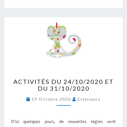
A
ACTIVITÉS DU 24/10/2020 ET
C
DU 31/10/2020
T
I
19 Octobre 2020
Eclaireurs
V
I
T
É
D’ici quelques jours, de nouvelles règles vont
S