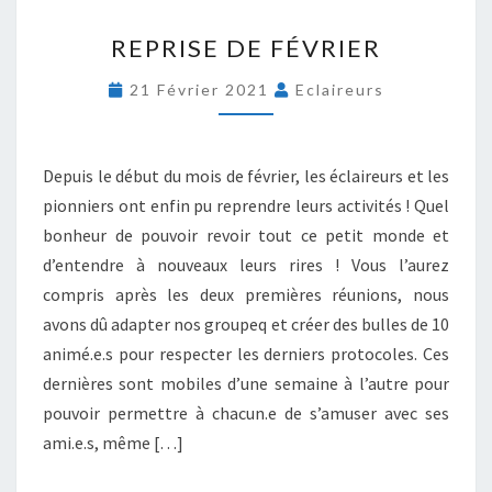
R
REPRISE DE FÉVRIER
E
P
21 Février 2021
Eclaireurs
R
I
S
E
Depuis le début du mois de février, les éclaireurs et les
D
pionniers ont enfin pu reprendre leurs activités ! Quel
E
bonheur de pouvoir revoir tout ce petit monde et
F
d’entendre à nouveaux leurs rires ! Vous l’aurez
É
V
compris après les deux premières réunions, nous
R
avons dû adapter nos groupeq et créer des bulles de 10
I
animé.e.s pour respecter les derniers protocoles. Ces
E
dernières sont mobiles d’une semaine à l’autre pour
R
pouvoir permettre à chacun.e de s’amuser avec ses
ami.e.s, même […]