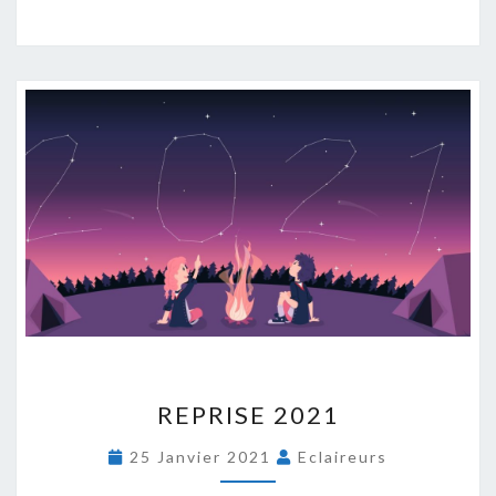
R
REPRISE 2021
E
P
25 Janvier 2021
Eclaireurs
R
I