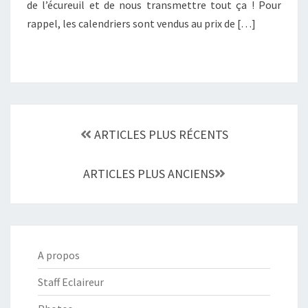
de l’écureuil et de nous transmettre tout ça ! Pour
E
R
rappel, les calendriers sont vendus au prix de […]
S
2
0
2
1
Navigation
ARTICLES PLUS RÉCENTS
au
sein
ARTICLES PLUS ANCIENS
des
articles
A propos
Staff Eclaireur