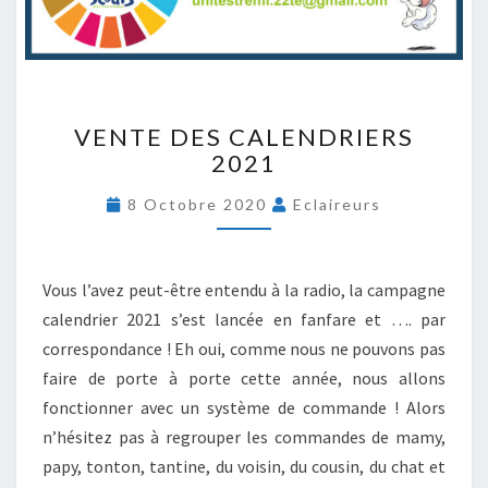
0
/
2
0
2
V
0
VENTE DES CALENDRIERS
E
2021
N
T
8 Octobre 2020
Eclaireurs
E
D
E
S
Vous l’avez peut-être entendu à la radio, la campagne
C
calendrier 2021 s’est lancée en fanfare et …. par
A
correspondance ! Eh oui, comme nous ne pouvons pas
L
faire de porte à porte cette année, nous allons
E
N
fonctionner avec un système de commande ! Alors
D
n’hésitez pas à regrouper les commandes de mamy,
R
papy, tonton, tantine, du voisin, du cousin, du chat et
I