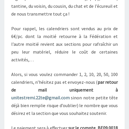
R
tantine, du voisin, du cousin, du chat et de l’écureuil et
S
de nous transmettre tout ça !
2
0
Pour rappel, les calendriers sont vendus au prix de
2
1
6€/pc. dont la moitié retourne à la Fédération et
l’autre moitié revient aux sections pour rafraîchir un
peu leur matériel, réduire le coût de certaines
activités,…
Alors, si vous voulez commander 1, 2, 10, 20, 50, 100
calendriers, n’hésitez pas et envoyez-nous (
par retour
de mail uniquement à
unitestremi.22te@gmail.com
sinon notre petite tête
déjà bien remplie risque d’oublier) le nombre que vous
désirez et la section que vous souhaitez soutenir.
Le paiement sera à effectuer
sur le compte BE09 0018