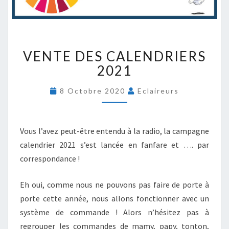
V
VENTE DES CALENDRIERS
E
N
2021
T
E
8 Octobre 2020
Eclaireurs
D
E
S
Vous l’avez peut-être entendu à la radio, la campagne
C
calendrier 2021 s’est lancée en fanfare et …. par
A
L
correspondance !
E
N
Eh oui, comme nous ne pouvons pas faire de porte à
D
porte cette année, nous allons fonctionner avec un
R
système de commande ! Alors n’hésitez pas à
I
E
regrouper les commandes de mamy, papy, tonton,