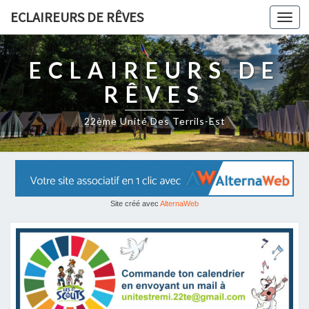
ECLAIREURS DE RÊVES
Togg
navi
ECLAIREURS DE
RÊVES
22ème Unité Des Terrils-Est
Site créé avec
AlternaWeb